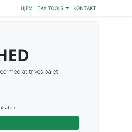
HJEM
TAXITOOLS
KONTAKT
HED
hed med at trives på et
ultation.