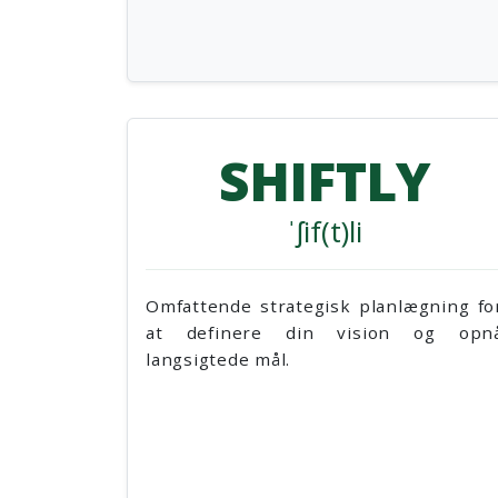
SHIFTLY
ˈʃif(t)li
Omfattende strategisk planlægning fo
at definere din vision og opn
langsigtede mål.