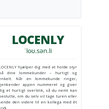
LOCENLY
ˈloʊ.sən.li
bruger Google Maps API til at
LOCENLY hjælper dig med at holde styr
LOCENLY arbejde
 den optimale rute, afstand og
på dine lommekunder – hurtigt og
opkald. Appen
tet køretid mellem start- og
enkelt. Når en lommekunde ringer,
og viser, hvem
resse. På den baggrund laver
genkender appen nummeret og giver
det samme ved,
t realistisk prisestimat, som
dig et hurtigt overblik, så du nemt kan
lommekunder. Du
øjde for de takster, du selv har
beslutte, om du selv vil tage turen eller
selv vil tage t
r hvert taxiselskab.
sende den videre til en kollega med ét
sendes videre – 
tryk.