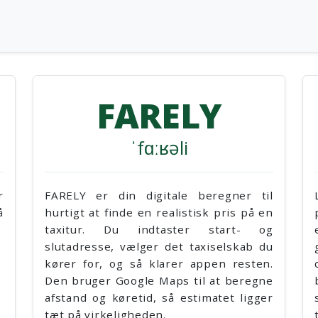
FARELY
ˈfɑːʁəli
r
FARELY er din digitale beregner til
FARELY 
å
hurtigt at finde en realistisk pris på en
beregne
taxitur. Du indtaster start- og
forven
slutadresse, vælger det taxiselskab du
slutad
kører for, og så klarer appen resten.
appen e
Den bruger Google Maps til at beregne
tager h
afstand og køretid, så estimatet ligger
opsat fo
tæt på virkeligheden.